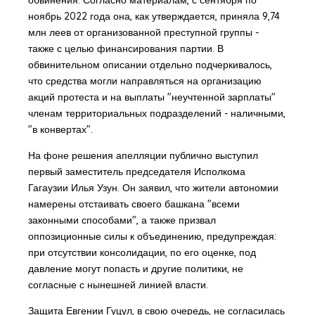
обвинения. Согласно материалам, с сентября по
ноябрь 2022 года она, как утверждается, приняла 9,74
млн леев от организованной преступной группы -
также с целью финансирования партии. В
обвинительном описании отдельно подчеркивалось,
что средства могли направляться на организацию
акций протеста и на выплаты "неучтенной зарплаты"
членам территориальных подразделений - наличными,
"в конвертах".
На фоне решения апелляции публично выступил
первый заместитель председателя Исполкома
Гагаузии Илья Узун. Он заявил, что жители автономии
намерены отстаивать своего башкана "всеми
законными способами", а также призвал
оппозиционные силы к объединению, предупреждая:
при отсутствии консолидации, по его оценке, под
давление могут попасть и другие политики, не
согласные с нынешней линией власти.
Защита Евгении Гуцул, в свою очередь, не согласилась