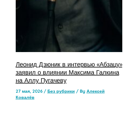
Леонид Дзюник в интервью «Абзацу»
заявил о влиянии Максима Галкина
на Аллу Пугачеву
27 мая, 2026
/
Без рубрики
/ By
Алексей
Ковалёв