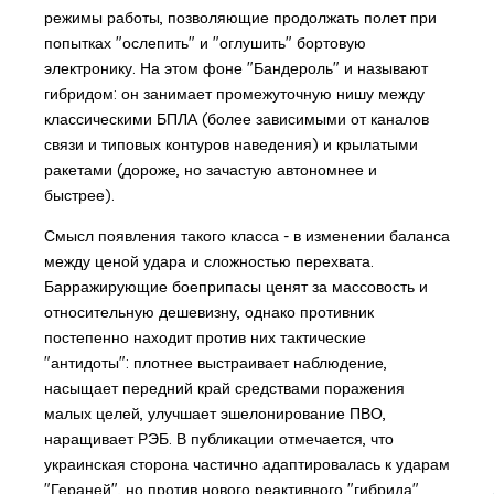
режимы работы, позволяющие продолжать полет при
попытках "ослепить" и "оглушить" бортовую
электронику. На этом фоне "Бандероль" и называют
гибридом: он занимает промежуточную нишу между
классическими БПЛА (более зависимыми от каналов
связи и типовых контуров наведения) и крылатыми
ракетами (дороже, но зачастую автономнее и
быстрее).
Смысл появления такого класса - в изменении баланса
между ценой удара и сложностью перехвата.
Барражирующие боеприпасы ценят за массовость и
относительную дешевизну, однако противник
постепенно находит против них тактические
"антидоты": плотнее выстраивает наблюдение,
насыщает передний край средствами поражения
малых целей, улучшает эшелонирование ПВО,
наращивает РЭБ. В публикации отмечается, что
украинская сторона частично адаптировалась к ударам
"Гераней", но против нового реактивного "гибрида"