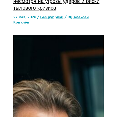
несмотря на угрозы ударов и риски
тылового кризиса
27 мая, 2026
/
Без рубрики
/ By
Алексей
Ковалёв