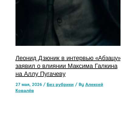
Леонид Дзюник в интервью «Абзацу»
заявил о влиянии Максима Галкина
на Аллу Пугачеву
27 мая, 2026
/
Без рубрики
/ By
Алексей
Ковалёв