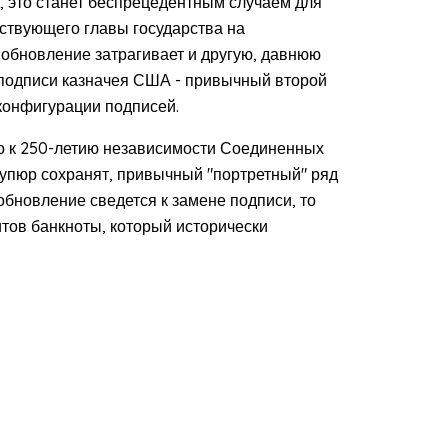
, это станет беспрецедентным случаем для
ствующего главы государства на
обновление затрагивает и другую, давнюю
т подписи казначея США - привычный второй
 конфигурации подписей.
о к 250-летию независимости Соединенных
купюр сохранят, привычный "портретный" ряд
обновление сведется к замене подписи, то
итов банкноты, который исторически