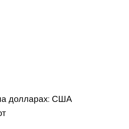
на долларах: США
от