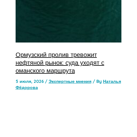
Ормузский пролив тревожит
нефтяной рынок: суда уходят с
оманского маршрута
5 июля, 2026
/
Экспертные мнения
/ By
Наталья
Фёдорова